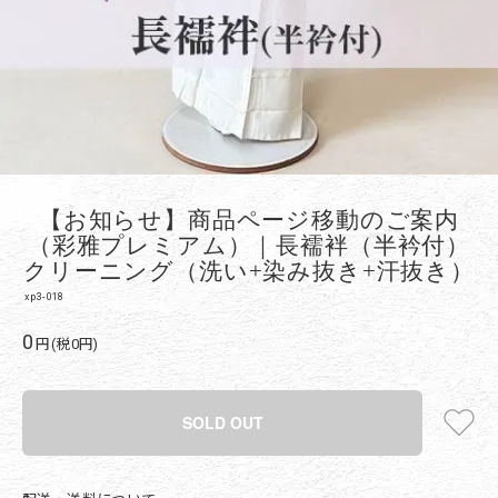
【お知らせ】商品ページ移動のご案内
（彩雅プレミアム）｜長襦袢（半衿付）
クリーニング（洗い+染み抜き+汗抜き）
xp3-018
0
円(税0円)
SOLD OUT