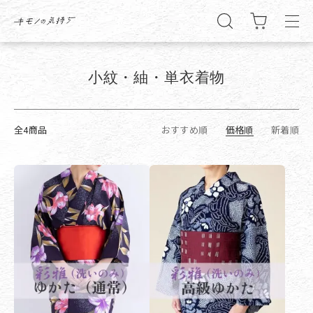
術で一枚一枚丁寧にお手入れいたします。
TOP
着物クリーニング
小紋・紬・単衣着物
小紋・紬・単衣着物
全4商品
おすすめ順
価格順
新着順