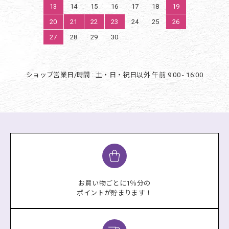
13
14
15
16
17
18
19
20
21
22
23
24
25
26
27
28
29
30
ショップ営業日/時間 : 土・日・祝日以外 午前 9:00 - 16:00
お買い物ごとに1％分の
ポイントが貯まります！